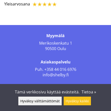
☆
☆
☆
☆
☆
Yleisarvosana
Myymälä
Merikoskenkatu 1
90500 Oulu
Asiakaspalvelu
Puh.
+358 44 016 6976
info@shelby.fi
Seuraa meitä
Tämä verkkosivu käyttää evästeitä.
Tietoa »
Hyväksy välttämättömät
Hyväksy kaikki