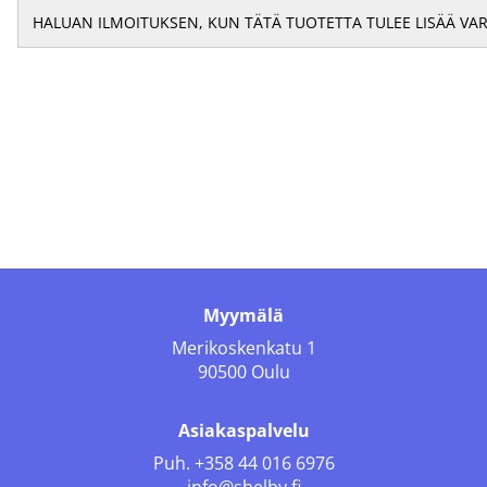
Myymälä
Merikoskenkatu 1
90500 Oulu
Asiakaspalvelu
Puh.
+358 44 016 6976