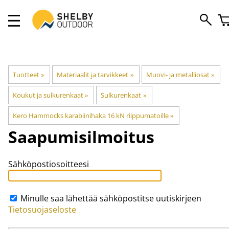
Tuotteet
‪»
Materiaalit ja tarvikkeet
‪»
Muovi- ja metalliosat
‪»
Koukut ja sulkurenkaat
‪»
Sulkurenkaat
‪»
Kero Hammocks karabiinihaka 16 kN riippumatoille
‪»
Saapumisilmoitus
Sähköpostiosoitteesi
Minulle saa lähettää sähköpostitse uutiskirjeen
Tietosuojaseloste