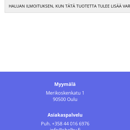
Myymälä
Merikoskenkatu 1
90500 Oulu
Asiakaspalvelu
Puh.
+358 44 016 6976