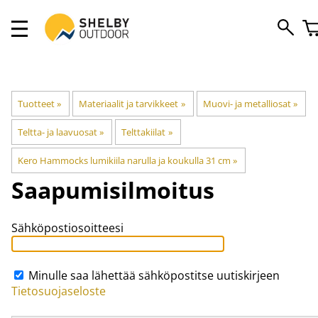
Tuotteet
‪»
Materiaalit ja tarvikkeet
‪»
Muovi- ja metalliosat
‪»
Teltta- ja laavuosat
‪»
Telttakiilat
‪»
Kero Hammocks lumikiila narulla ja koukulla 31 cm
‪»
Saapumisilmoitus
Sähköpostiosoitteesi
Minulle saa lähettää sähköpostitse uutiskirjeen
Tietosuojaseloste