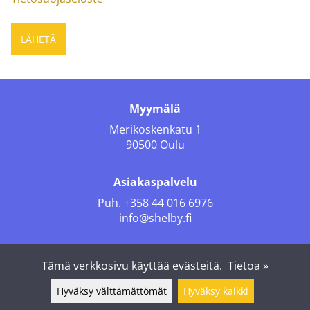
Myymälä
Merikoskenkatu 1
90500 Oulu
Asiakaspalvelu
Puh.
+358 44 016 6976
info@shelby.fi
Seuraa meitä
Tämä verkkosivu käyttää evästeitä.
Tietoa »
Hyväksy välttämättömät
Hyväksy kaikki