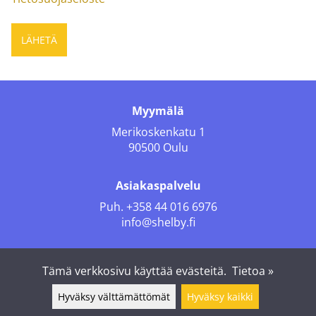
Myymälä
Merikoskenkatu 1
90500 Oulu
Asiakaspalvelu
Puh.
+358 44 016 6976
info@shelby.fi
Seuraa meitä
Tämä verkkosivu käyttää evästeitä.
Tietoa »
Hyväksy välttämättömät
Hyväksy kaikki