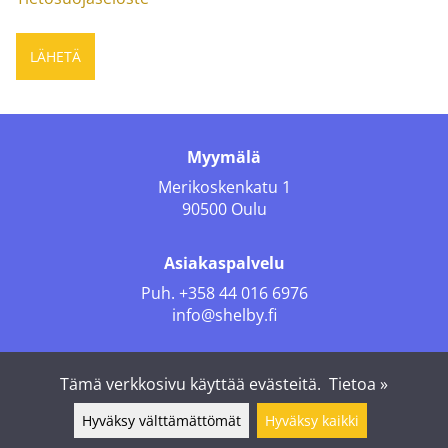
Myymälä
Merikoskenkatu 1
90500 Oulu
Asiakaspalvelu
Puh.
+358 44 016 6976
info@shelby.fi
Seuraa meitä
Tämä verkkosivu käyttää evästeitä.
Tietoa »
Hyväksy välttämättömät
Hyväksy kaikki