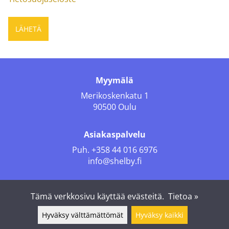
Myymälä
Merikoskenkatu 1
90500 Oulu
Asiakaspalvelu
Puh.
+358 44 016 6976
info@shelby.fi
Seuraa meitä
Tämä verkkosivu käyttää evästeitä.
Tietoa »
Hyväksy välttämättömät
Hyväksy kaikki