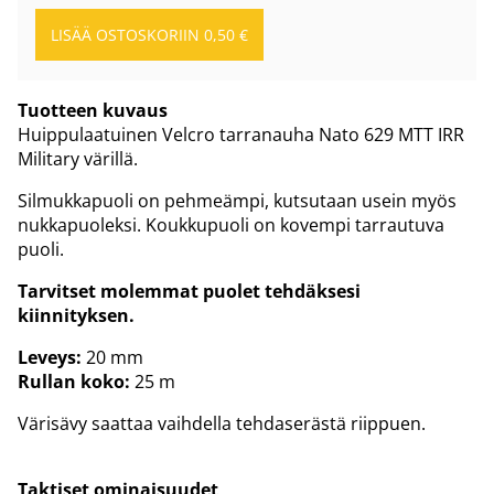
Tuotteen kuvaus
Huippulaatuinen Velcro tarranauha Nato 629 MTT IRR
Military värillä.
Silmukkapuoli on pehmeämpi, kutsutaan usein myös
nukkapuoleksi. Koukkupuoli on kovempi tarrautuva
puoli.
Tarvitset molemmat puolet tehdäksesi
kiinnityksen.
Leveys:
20 mm
Rullan koko:
25 m
Värisävy saattaa vaihdella tehdaserästä riippuen.
Taktiset ominaisuudet