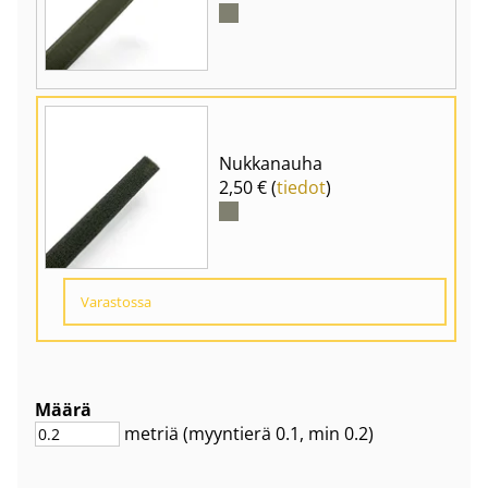
Nukkanauha
2,50 € (
tiedot
)
Varastossa
Määrä
metriä
(myyntierä
0.1
, min 0.2
)