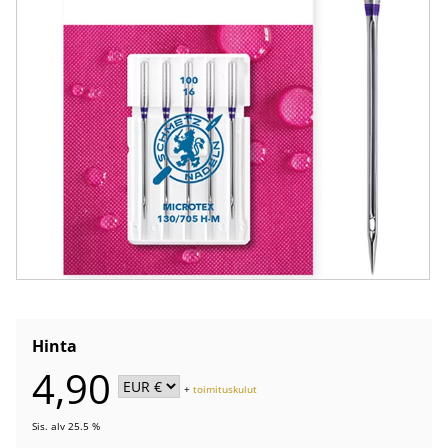
Hinta
4,90
+
toimituskulut
Sis. alv 25.5 %