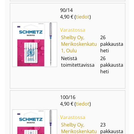
90/14
4,90 € (
tiedot
)
Varastossa
Shelby Oy,
26
Merikoskenkatu
pakkausta
1, Oulu
heti
Netistä
26
toimitettavissa
pakkausta
heti
100/16
4,90 € (
tiedot
)
Varastossa
Shelby Oy,
23
Merikoskenkatu
pakkausta