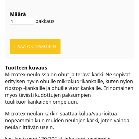
Määrä
pakkaus
Tuotteen kuvaus
Microtex-neuloissa on ohut ja terävä kärki. Ne sopivat
erityisen hyvin ohuille mikrokuorikankaille, kuten nylon
ripstop -kankaille ja ohuille vuorikankaille. Erinomainen
myös tiiviisti kudottujen paksumpien
tuulikuorikankaiden ompeluun.
Microtex-neulan kärkin saattaa kulua/vaurioitua
nopeammin kuin muiden neulojen kärki, joten vaihda
neula riittävän usein.
Neulan tyyppi 130/705 H, joka sopii useimpiin