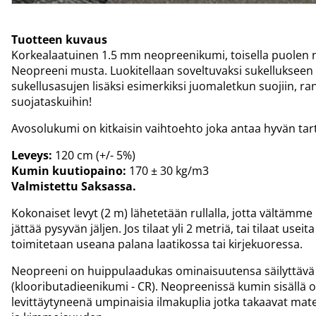
Tuotteen kuvaus
Korkealaatuinen 1.5 mm neopreenikumi, toisella puolen 
Neopreeni musta. Luokitellaan soveltuvaksi sukellukseen 
sukellusasujen lisäksi esimerkiksi juomaletkun suojiin, r
suojataskuihin!
Avosolukumi on kitkaisin vaihtoehto joka antaa hyvän tart
Leveys:
120 cm (+/- 5%)
Kumin kuutiopaino:
170 ± 30 kg/m3
Valmistettu Saksassa.
Kokonaiset levyt (2 m) lähetetään rullalla, jotta vältämme
jättää pysyvän jäljen. Jos tilaat yli 2 metriä, tai tilaat useita
toimitetaan useana palana laatikossa tai kirjekuoressa.
Neopreeni on huippulaadukas ominaisuutensa säilyttävä
(klooributadieenikumi - CR). Neopreenissä kumin sisällä
levittäytyneenä umpinaisia ilmakuplia jotka takaavat ma