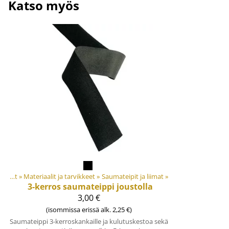
Katso myös
Tuotteet
‪»
Materiaalit ja tarvikkeet
‪»
Saumateipit ja liimat
‪»
3-kerros saumateippi joustolla
3,00 €
(isommissa erissä alk. 2,25 €)
Saumateippi 3-kerroskankaille ja kulutuskestoa sekä