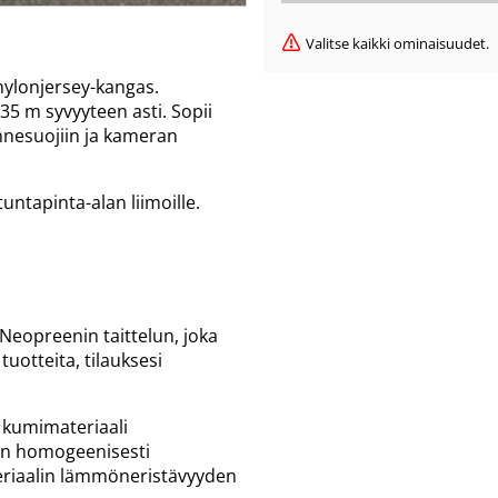
Valitse kaikki ominaisuudet.
nylonjersey-kangas.
35 m syvyyteen asti. Sopii
annesuojiin ja kameran
untapinta-alan liimoille.
 Neopreenin taittelun, joka
 tuotteita, tilauksesi
 kumimateriaali
 on homogeenisesti
teriaalin lämmöneristävyyden