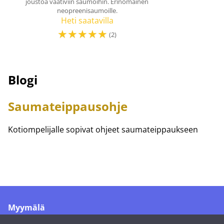
joustoa vaativiin saumoihin. Erinomainen
neopreenisaumoille.
Heti saatavilla
☆
☆
☆
☆
☆
(2)
Blogi
Saumateippausohje
Kotiompelijalle sopivat ohjeet saumateippaukseen
Myymälä
Merikoskenkatu 1