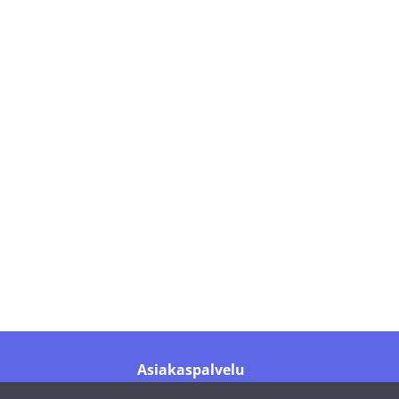
Asiakaspalvelu
Puh.
+358 44 016 6976