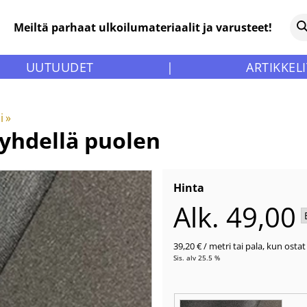
Meiltä parhaat ulkoilumateriaalit ja varusteet!
UUTUUDET
|
ARTIKKELI
i
‪»
yhdellä puolen
Hinta
Alk. 49,00
39,20 €
/ metri tai pala
,
kun ostat 
Sis. alv 25.5 %