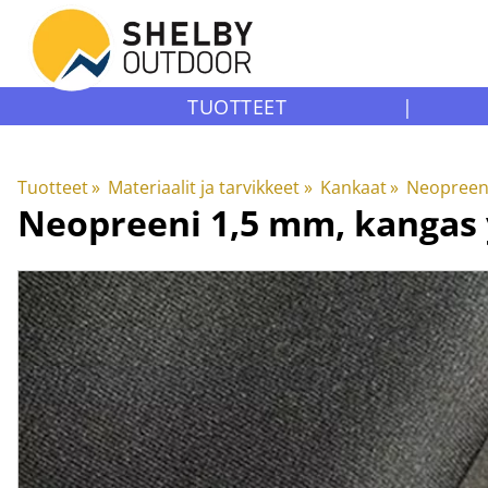
TUOTTEET
|
Tuotteet
‪»
Materiaalit ja tarvikkeet
‪»
Kankaat
‪»
Neopreen
Neopreeni 1,5 mm, kangas 