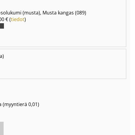
solukumi (musta), Musta kangas (089)
00 € (
tiedot
)
a)
a
(myyntierä
0,01
)