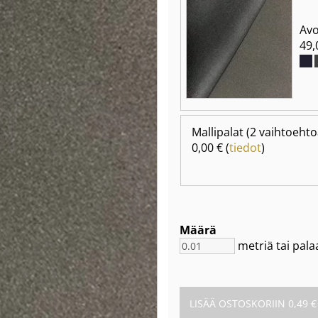
Avo
49,
Mallipalat
(2 vaihtoehto
0,00 € (
tiedot
)
Määrä
metriä tai pala