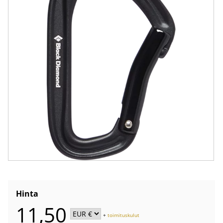
Hinta
11,50
+
toimituskulut