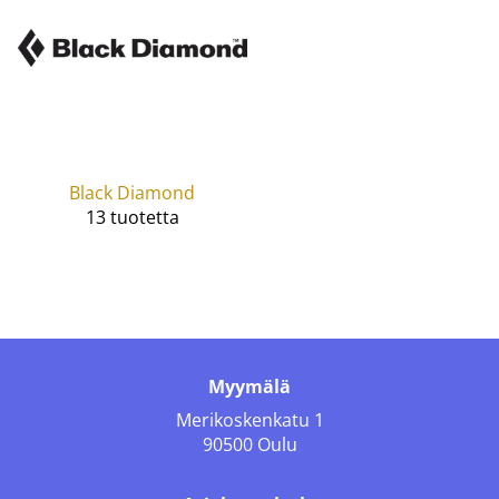
Black Diamond
13 tuotetta
Myymälä
Merikoskenkatu 1
90500 Oulu