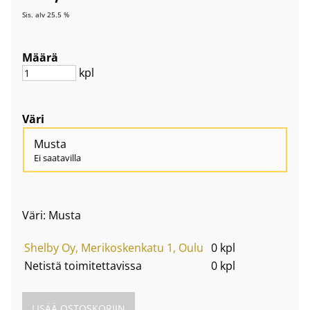
Sis. alv 25.5 %
Määrä
kpl
Väri
Musta
Ei saatavilla
Väri: Musta
Shelby Oy, Merikoskenkatu 1, Oulu
0 kpl
Netistä toimitettavissa
0 kpl