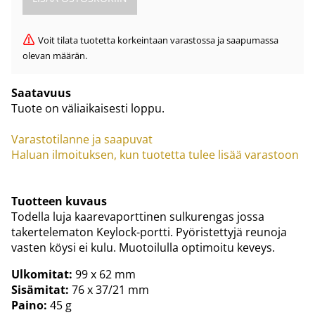
Voit tilata tuotetta korkeintaan varastossa ja saapumassa
olevan määrän.
Saatavuus
Tuote on väliaikaisesti loppu.
Varastotilanne ja saapuvat
Haluan ilmoituksen, kun tuotetta tulee lisää varastoon
Tuotteen kuvaus
Todella luja kaarevaporttinen sulkurengas jossa
takertelematon Keylock-portti. Pyöristettyjä reunoja
vasten köysi ei kulu. Muotoilulla optimoitu keveys.
Ulkomitat:
99 x 62 mm
Sisämitat:
76 x 37/21 mm
Paino:
45 g