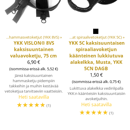
aalit ja tarvikkeet
Vahvat valuhammasvetoketjut (YKK 8VS)
‪»
Vetoketjut
‪»
‪»
Keskivahvat spiraalivetoketjut (YKK 5C)
‪»
YKK
VISLON® 8VS
YKK
5C kaksisuuntaisen
kaksisuuntainen
spiraaliavoketjun
valuavoketju, 75 cm
käänteinen lukkiutuva
6,90 €
alakelkka, Musta, YKK
5CN DAGB
(isommissa erissä alk. 5,52 €)
1,50 €
Järeä kaksisuuntainen
hammasketju pidempiin
(isommissa erissä alk. 0,75 €)
takkeihin ja muihin kestävää
Lukittuva alakelkka vedinlipalla
vetoketjua tarvitseviin vaatteisiin.
YKK:n käänteisiin kaksisuuntaisiin
Heti saatavilla
avoketjuihin.
☆
☆
☆
☆
☆
Heti saatavilla
(1)
☆
☆
☆
☆
☆
(1)