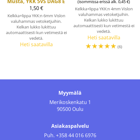
Musta, YKK 5VS DAG8 E
(isommissa erissä alk. 0,45 €)
1,50 €
Kelkka+lippa YKK:n 4mm Vislon
valuhammas vetoketjuihin.
Kelkka+lippa YKK:n 6mm Vislon
Kelkan lukko lukittuu
valuhammas vetoketjuihin.
automaattisesti kun vetimestä ei
Kelkan lukko lukittuu
vedetä.
automaattisesti kun vetimestä ei
Heti saatavilla
vedetä.
Heti saatavilla
☆
☆
☆
☆
☆
(6)
Myymälä
Merikoskenkatu 1
90500 Oulu
Asiakaspalvelu
Puh.
+358 44 016 6976