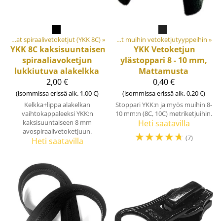
iaalit ja tarvikkeet
Vahvat spiraalivetoketjut (YKK 8C)
‪»
Vetoketjut
‪»
‪»
Varaosat muihin vetoketjutyyppeihin
‪»
YKK
8C kaksisuuntaisen
YKK
Vetoketjun
spiraaliavoketjun
ylästoppari 8 - 10 mm,
lukkiutuva alakelkka
Mattamusta
2,00 €
0,40 €
(isommissa erissä alk. 1,00 €)
(isommissa erissä alk. 0,20 €)
Kelkka+lippa alakelkan
Stoppari YKK:n ja myös muihin 8-
vaihtokappaleeksi YKK:n
10 mm:n (8C, 10C) metriketjuihin.
kaksisuuntaiseen 8 mm
Heti saatavilla
avospiraalivetoketjuun.
☆
☆
☆
☆
☆
(7)
Heti saatavilla