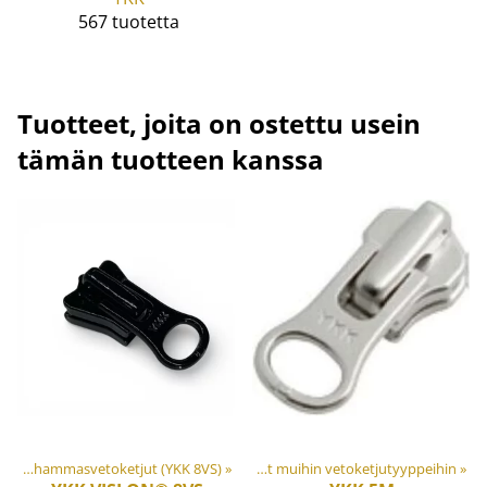
567 tuotetta
Tuotteet, joita on ostettu usein
tämän tuotteen kanssa
iaalit ja tarvikkeet
Vahvat valuhammasvetoketjut (YKK 8VS)
‪»
Vetoketjut
‪»
‪»
Varaosat muihin vetoketjutyyppeihin
‪»