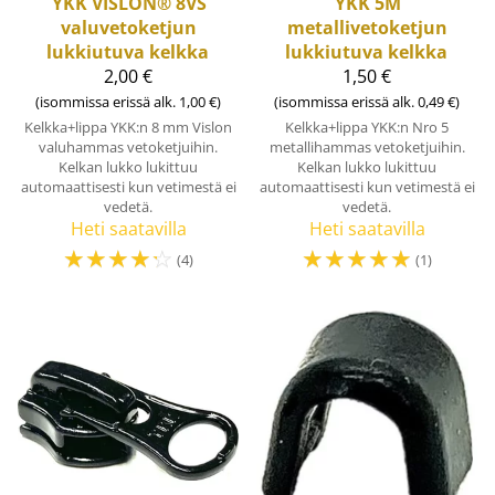
YKK
VISLON® 8VS
YKK
5M
valuvetoketjun
metallivetoketjun
lukkiutuva kelkka
lukkiutuva kelkka
2,00 €
1,50 €
(isommissa erissä alk. 1,00 €)
(isommissa erissä alk. 0,49 €)
Kelkka+lippa YKK:n 8 mm Vislon
Kelkka+lippa YKK:n Nro 5
valuhammas vetoketjuihin.
metallihammas vetoketjuihin.
Kelkan lukko lukittuu
Kelkan lukko lukittuu
automaattisesti kun vetimestä ei
automaattisesti kun vetimestä ei
vedetä.
vedetä.
Heti saatavilla
Heti saatavilla
☆
☆
☆
☆
☆
☆
☆
☆
☆
☆
(4)
(1)