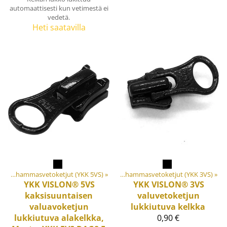
automaattisesti kun vetimestä ei
vedetä.
Heti saatavilla
lit ja tarvikkeet
Keskivahvat valuhammasvetoketjut (YKK 5VS)
‪»
Vetoketjut
‪»
‪»
Kevyet valuhammasvetoketjut (YKK 3VS)
‪»
YKK
VISLON® 5VS
YKK
VISLON® 3VS
kaksisuuntaisen
valuvetoketjun
valuavoketjun
lukkiutuva kelkka
lukkiutuva alakelkka,
0,90 €