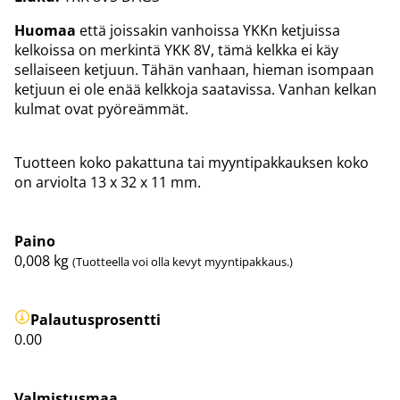
Huomaa
että joissakin vanhoissa YKKn ketjuissa
kelkoissa on merkintä YKK 8V, tämä kelkka ei käy
sellaiseen ketjuun. Tähän vanhaan, hieman isompaan
ketjuun ei ole enää kelkkoja saatavissa. Vanhan kelkan
kulmat ovat pyöreämmät.
Tuotteen koko pakattuna tai myyntipakkauksen koko
on arviolta 13 x 32 x 11 mm.
Paino
0,008
kg
(Tuotteella voi olla kevyt myyntipakkaus.)
Palautusprosentti
0.00
Valmistusmaa