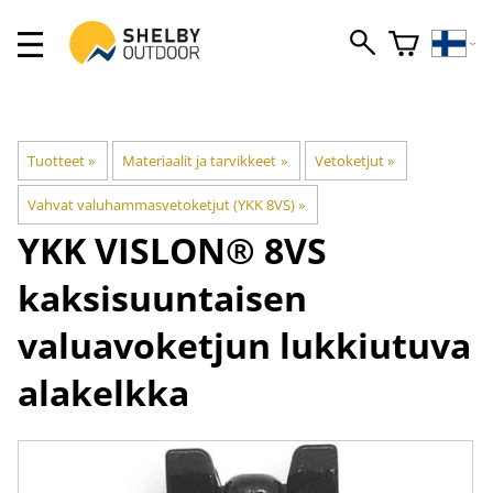
Tuotteet
‪»
Materiaalit ja tarvikkeet
‪»
Vetoketjut
‪»
Vahvat valuhammasvetoketjut (YKK 8VS)
‪»
YKK
VISLON® 8VS
kaksisuuntaisen
valuavoketjun lukkiutuva
alakelkka