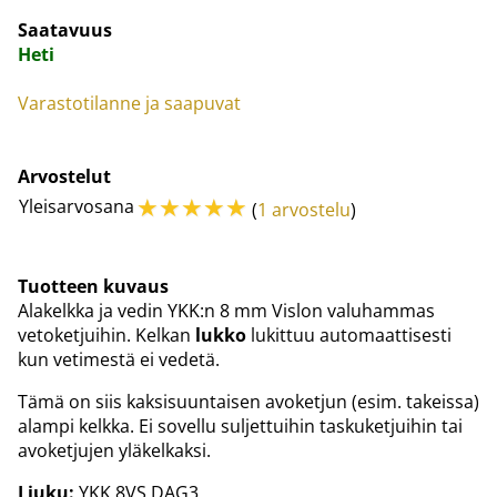
Saatavuus
Heti
Varastotilanne ja saapuvat
Arvostelut
☆
☆
☆
☆
☆
Yleisarvosana
(
1 arvostelu
)
Tuotteen kuvaus
Alakelkka ja vedin YKK:n 8 mm Vislon valuhammas
vetoketjuihin. Kelkan
lukko
lukittuu automaattisesti
kun vetimestä ei vedetä.
Tämä on siis kaksisuuntaisen avoketjun (esim. takeissa)
alampi kelkka. Ei sovellu suljettuihin taskuketjuihin tai
avoketjujen yläkelkaksi.
Liuku:
YKK 8VS DAG3