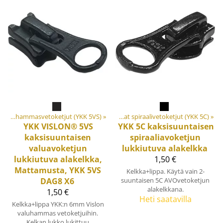
aalit ja tarvikkeet
Keskivahvat valuhammasvetoketjut (YKK 5VS)
‪»
Vetoketjut
‪»
‪»
Keskivahvat spiraalivetoketjut (YKK 5C)
‪»
YKK
VISLON® 5VS
YKK
5C kaksisuuntaisen
kaksisuuntaisen
spiraaliavoketjun
valuavoketjun
lukkiutuva alakelkka
lukkiutuva alakelkka,
1,50 €
Mattamusta, YKK 5VS
Kelkka+lippa. Käytä vain 2-
DAG8 X6
suuntaisen 5C AVOvetoketjun
alakelkkana.
1,50 €
Heti saatavilla
Kelkka+lippa YKK:n 6mm Vislon
valuhammas vetoketjuihin.
Kelkan lukko lukittuu