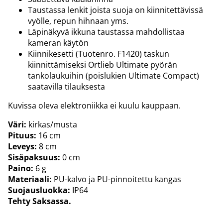
Taustassa lenkit joista suoja on kiinnitettävissä
vyölle, repun hihnaan yms.
Läpinäkyvä ikkuna taustassa mahdollistaa
kameran käytön
Kiinnikesetti (Tuotenro. F1420) taskun
kiinnittämiseksi Ortlieb Ultimate pyörän
tankolaukuihin (poislukien Ultimate Compact)
saatavilla tilauksesta
Kuvissa oleva elektroniikka ei kuulu kauppaan.
Väri:
kirkas/musta
Pituus:
16 cm
Leveys:
8 cm
Sisäpaksuus:
0 cm
Paino:
6 g
Materiaali:
PU-kalvo ja PU-pinnoitettu kangas
Suojausluokka:
IP64
Tehty Saksassa.