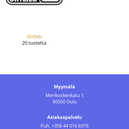
Ortlieb
20 tuotetta
Myymälä
Merikoskenkatu 1
90500 Oulu
Asiakaspalvelu
Puh.
+358 44 016 6976