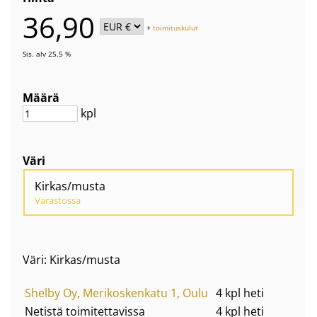
36,90
+
toimituskulut
Sis. alv 25.5 %
Määrä
kpl
Väri
Kirkas/musta
Varastossa
Väri: Kirkas/musta
Shelby Oy, Merikoskenkatu 1, Oulu
4 kpl heti
Netistä toimitettavissa
4 kpl heti