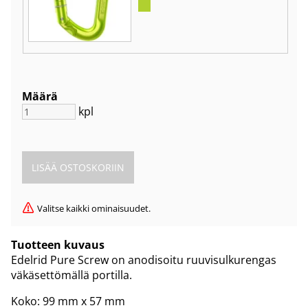
Määrä
kpl
Valitse kaikki ominaisuudet.
Tuotteen kuvaus
Edelrid Pure Screw on anodisoitu ruuvisulkurengas
väkäsettömällä portilla.
Koko: 99 mm x 57 mm