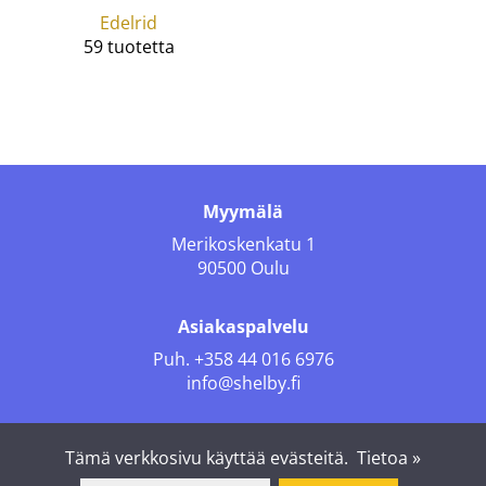
Edelrid
59 tuotetta
Myymälä
Merikoskenkatu 1
90500 Oulu
Asiakaspalvelu
Puh.
+358 44 016 6976
info@shelby.fi
Seuraa meitä
Tämä verkkosivu käyttää evästeitä.
Tietoa »