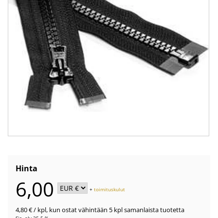
Hinta
6,00
+
toimituskulut
4,80 €
/ kpl
,
kun ostat vähintään 5 kpl samanlaista tuotetta
Sis. alv 25.5 %