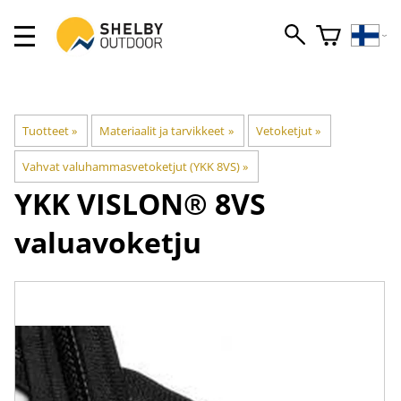
Tuotteet
‪»
Materiaalit ja tarvikkeet
‪»
Vetoketjut
‪»
Vahvat valuhammasvetoketjut (YKK 8VS)
‪»
YKK
VISLON® 8VS
valuavoketju