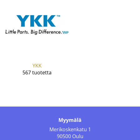
YKK
567 tuotetta
Myymälä
Merikoskenkatu 1
90500 Oulu