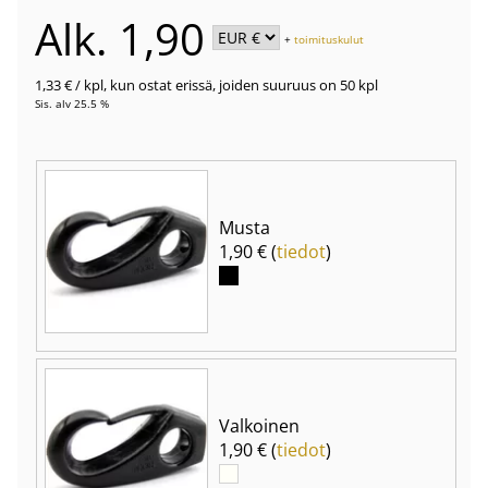
Alk. 1,90
+
toimituskulut
1,33 €
/ kpl
,
kun ostat erissä, joiden suuruus on 50 kpl
Sis. alv 25.5 %
Musta
1,90 € (
tiedot
)
Valkoinen
1,90 € (
tiedot
)