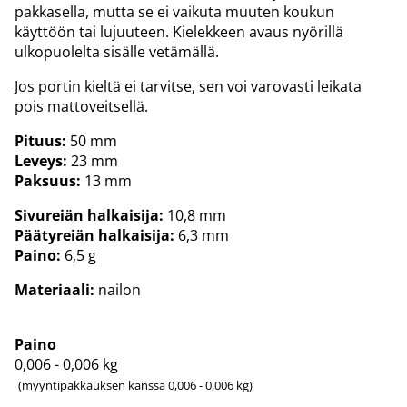
pakkasella, mutta se ei vaikuta muuten koukun
käyttöön tai lujuuteen. Kielekkeen avaus nyörillä
ulkopuolelta sisälle vetämällä.
Jos portin kieltä ei tarvitse, sen voi varovasti leikata
pois mattoveitsellä.
Pituus:
50 mm
Leveys:
23 mm
Paksuus:
13 mm
Sivureiän halkaisija:
10,8 mm
Päätyreiän halkaisija:
6,3 mm
Paino:
6,5 g
Materiaali:
nailon
Paino
0,006 - 0,006
kg
(myyntipakkauksen kanssa 0,006 - 0,006 kg)