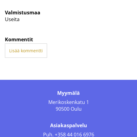
Valmistusmaa
Useita
Kommentit
Lisää kommentti
Myymälä
Merikoskenkatu 1
90500 Oulu
Asiakaspalvelu
Puh.
+358 44 016 6976