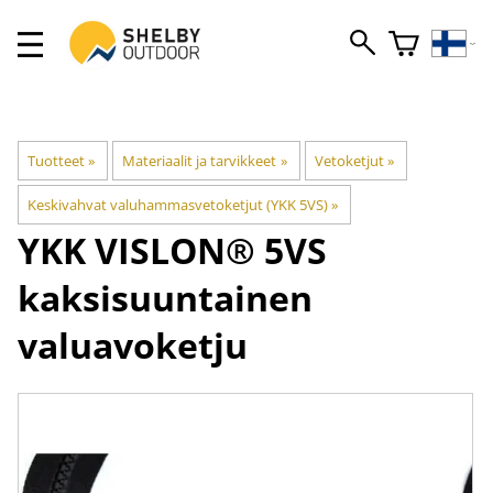
Tuotteet
‪»
Materiaalit ja tarvikkeet
‪»
Vetoketjut
‪»
Keskivahvat valuhammasvetoketjut (YKK 5VS)
‪»
YKK
VISLON® 5VS
kaksisuuntainen
valuavoketju