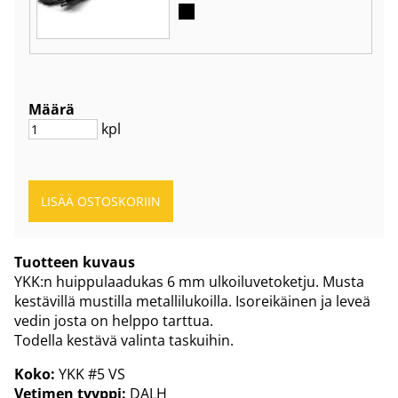
Määrä
kpl
Tuotteen kuvaus
YKK:n huippulaadukas 6 mm ulkoiluvetoketju. Musta
kestävillä mustilla metallilukoilla. Isoreikäinen ja leveä
vedin josta on helppo tarttua.
Todella kestävä valinta taskuihin.
Koko:
YKK #5 VS
Vetimen tyyppi:
DALH