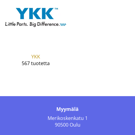
YKK
567 tuotetta
Myymälä
Merikoskenkatu 1
90500 Oulu