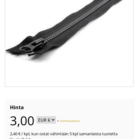
Hinta
3,00
+
toimituskulut
2,40 €
/ kpl
,
kun ostat vähintään 5 kpl samanlaista tuotetta
Sis. alv 25.5 %