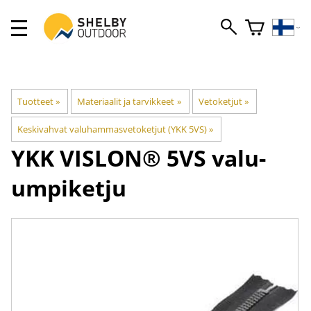
Tuotteet
‪»
Materiaalit ja tarvikkeet
‪»
Vetoketjut
‪»
Keskivahvat valuhammasvetoketjut (YKK 5VS)
‪»
YKK
VISLON® 5VS valu-
umpiketju