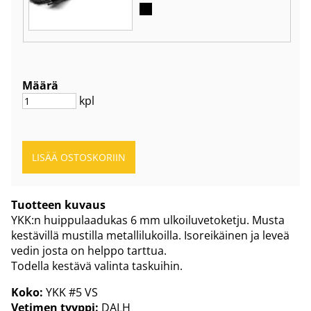
Määrä
kpl
Tuotteen kuvaus
YKK:n huippulaadukas 6 mm ulkoiluvetoketju. Musta
kestävillä mustilla metallilukoilla. Isoreikäinen ja leveä
vedin josta on helppo tarttua.
Todella kestävä valinta taskuihin.
Koko:
YKK #5 VS
Vetimen tyyppi:
DALH