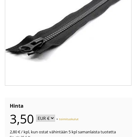
Hinta
3,50
+
toimituskulut
2,80 €
/ kpl
,
kun ostat vähintään 5 kpl samanlaista tuotetta
Sis. alv 25.5 %