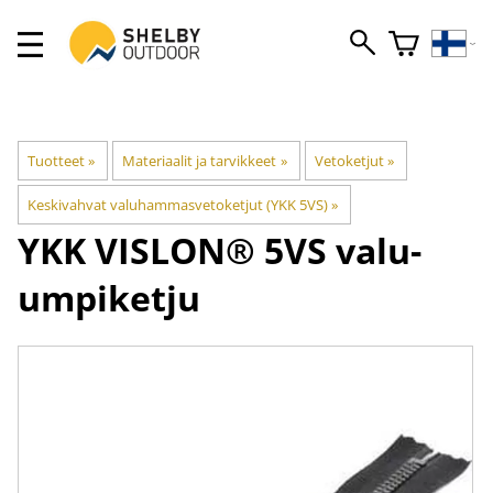
Tuotteet
‪»
Materiaalit ja tarvikkeet
‪»
Vetoketjut
‪»
Keskivahvat valuhammasvetoketjut (YKK 5VS)
‪»
YKK
VISLON® 5VS valu-
umpiketju