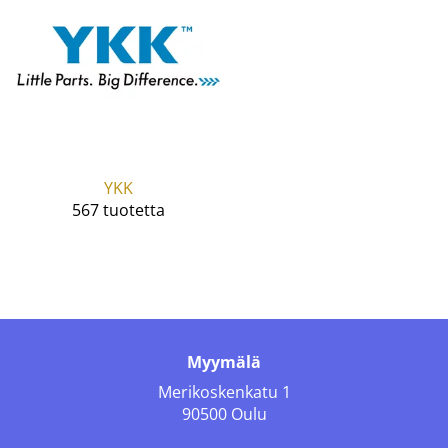
YKK
567 tuotetta
Myymälä
Merikoskenkatu 1
90500 Oulu