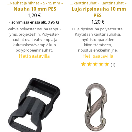
uhat
teet
‪»
‪»
Nauhat ja hihnat
Materiaalit ja tarvikkeet
‪»
5 - 15 mm
‪»
‪»
Nauhat ja kanttinauhat
‪»
Kanttinauhat
‪»
Nauha 10 mm PES
Luja ripsinauha 10 mm
1,20 €
PES
1,20 €
(isommissa erissä alk. 0,96 €)
Vahva polyester nauha reppu-
Luja ripsinauha polyesteristä.
yms. projekteihin. Polyester-
Käytetään kanttinauhaksi,
nauhat ovat vahvempia ja
nyöristoppareiden
kulutuskestävempiä kun
kiinnittämiseen,
polypropeeninauhat.
ripustuslenkkeihin jne.
Heti saatavilla
Heti saatavilla
☆
☆
☆
☆
☆
(1)