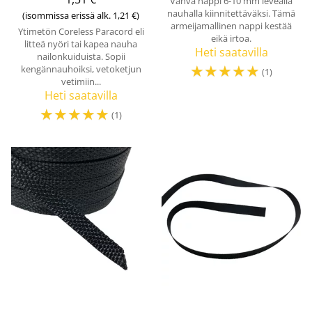
Vahva nappi 6-10 mm leveällä
nauhalla kiinnitettäväksi. Tämä
(isommissa erissä alk. 1,21 €)
armeijamallinen nappi kestää
Ytimetön Coreless Paracord eli
eikä irtoa.
litteä nyöri tai kapea nauha
Heti saatavilla
nailonkuiduista. Sopii
☆
☆
☆
☆
☆
kengännauhoiksi, vetoketjun
(1)
vetimiin...
Heti saatavilla
☆
☆
☆
☆
☆
(1)