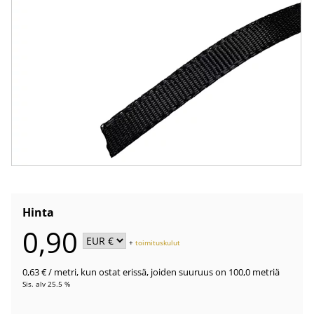
Hinta
0,90
+
toimituskulut
0,63 €
/ metri
,
kun ostat erissä, joiden suuruus on 100,0 metriä
Sis. alv 25.5 %