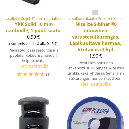
rvikkeet
Soljet ja säätösoljet
‪»
Muovi- ja metalliosat
‪»
Soljet 10 mm nauhalle
‪»
‪»
Koukut ja sulkurenkaat
‪»
Sulkurenkaat
‪»
YKK
Solki 10 mm
Nite Ize
S-biner #0
nauhoille, 1-puol. säätö
muovinen
0,90 €
varustesulkurengas,
Läpikuultava harmaa,
(isommissa erissä alk. 0,45 €)
Irtotavara 1 kpl
Pieni solki jossa säätö toisella
puolella. Kokoonsa nähden
1,90 €
helppo avata.
Pieni kaksiporttinen
Heti saatavilla
lankaporttisulkurengas. Nite Izen
☆
☆
☆
☆
☆
uniikki, kaksi yhdessä, S-mallinen
(1)
sulkurengas moneen käyttöön.
Heti saatavilla