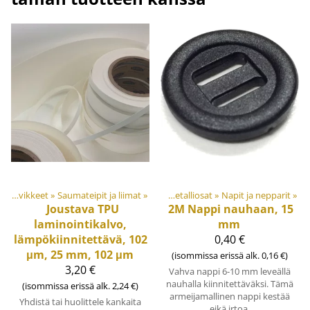
eet
‪»
Materiaalit ja tarvikkeet
Materiaalit ja tarvikkeet
‪»
Saumateipit ja liimat
‪»
‪»
Muovi- ja metalliosat
‪»
Napit ja nepparit
‪»
Joustava TPU
2M
Nappi nauhaan, 15
laminointikalvo,
mm
lämpökiinnitettävä, 102
0,40 €
μm, 25 mm, 102 μm
(isommissa erissä alk. 0,16 €)
3,20 €
Vahva nappi 6-10 mm leveällä
nauhalla kiinnitettäväksi. Tämä
(isommissa erissä alk. 2,24 €)
armeijamallinen nappi kestää
Yhdistä tai huolittele kankaita
eikä irtoa.