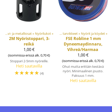
»
Muovi- ja metalliosat
Tuotteet
‪»
Nyörilukot
‪»
‪»
Materiaalit ja tarvikkeet
‪»
Nyörit ja köydet
‪»
2M
Nyöristoppari, 3-
FSE Robline
1 mm
reikä
Dyneemaydinnaru,
1,00 €
Vihreä/Harmaa
1,00 €
(isommissa erissä alk. 0,70 €)
(isommissa erissä alk. 0,70 €)
Stoppari 2-5mm nyöreille.
Heti saatavilla
Ohut mutta erittäin kestävä
☆
☆
☆
☆
☆
nyöri. Minimaalinen jousto.
(4)
Paksuus 1 mm.
Heti saatavilla