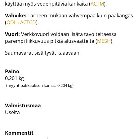
käyttää myös vedenpitäviä kankaita (
ACTM
).
Vahvike:
Tarpeen mukaan vahvempaa kuin pääkangas
(
QDH
,
ACTCD
).
Vuori:
Verkkovuori voidaan lisätä tavoiteltaessa
parempi liikkuvuus pitkiä alusvaatteita (
MESH
).
Saumavarat sisältyvät kaaavaan.
Paino
0,201
kg
(myyntipakkauksen kanssa 0,204 kg)
Valmistusmaa
Useita
Kommentit