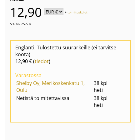
12,90
+
toimituskulut
Sis. alv 25.5 %
Englanti, Tulostettu suurarkeille (ei tarvitse
koota)
12,90 € (
tiedot
)
Varastossa
Shelby Oy, Merikoskenkatu 1,
38 kpl
Oulu
heti
Netistä toimitettavissa
38 kpl
heti