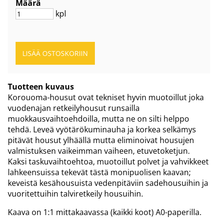
Määrä
kpl
Tuotteen kuvaus
Korouoma-housut ovat tekniset hyvin muotoillut joka
vuodenajan retkeilyhousut runsailla
muokkausvaihtoehdoilla, mutta ne on silti helppo
tehdä. Leveä vyötärökuminauha ja korkea selkämys
pitävät housut ylhäällä mutta eliminoivat housujen
valmistuksen vaikeimman vaiheen, etuvetoketjun.
Kaksi taskuvaihtoehtoa, muotoillut polvet ja vahvikkeet
lahkeensuissa tekevät tästä monipuolisen kaavan;
keveistä kesähousuista vedenpitäviin sadehousuihin ja
vuoritettuihin talviretkeily housuihin.
Kaava on 1:1 mittakaavassa (kaikki koot) A0-paperilla.