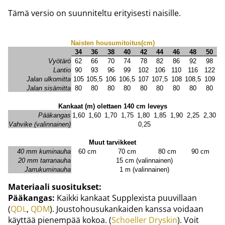
Tämä versio on suunniteltu erityisesti naisille.
Naisten housumitoitus(cm)
34
36
38
40
42
44
46
48
50
Vyötärö
62
66
70
74
78
82
86
92
98
Lantio
90
93
96
99
102
106
110
116
122
Jalan ulkomitta
105
105,5
106
106,5
107
107,5
108
108,5
109
Jalan sisämitta
80
80
80
80
80
80
80
80
80
Kankaat (m) olettaen 140 cm leveys
Pääkangas
1,60
1,60
1,70
1,75
1,80
1,85
1,90
2,25
2,30
Vahvike (valinnainen)
0,25
Muut tarvikkeet
40 mm kuminauha
60 cm
70 cm
80 cm
90 cm
20 mm tarranauha
15 cm (valinnainen)
Jarrukuminauha
1 m (valinnainen)
Materiaali suositukset:
Pääkangas:
Kaikki kankaat Supplexista puuvillaan
(
QDL
,
QDM
). Joustohousukankaiden kanssa voidaan
käyttää pienempää kokoa. (
Schoeller Dryskin
). Voit