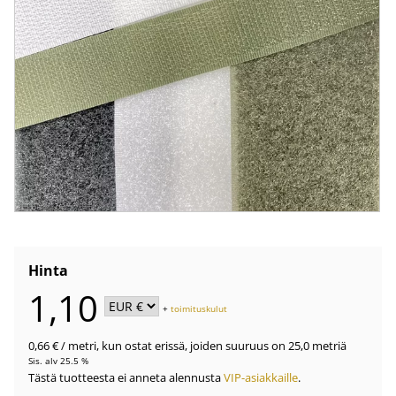
Hinta
1,10
+
toimituskulut
0,66 €
/ metri
,
kun ostat erissä, joiden suuruus on 25,0 metriä
Sis. alv 25.5 %
Tästä tuotteesta ei anneta alennusta
VIP-asiakkaille
.