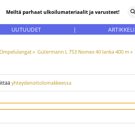
Meiltä parhaat ulkoilumateriaalit ja varusteet!
UUTUUDET
|
ARTIKKELI
Ompelulangat
‪»
Gütermann L 753 Nomex 40 lanka 400 m
‪»
ittää
yhteydenottolomakkeessa