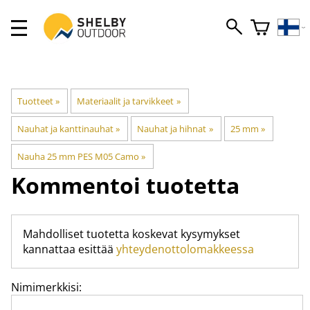
Tuotteet
‪»
Materiaalit ja tarvikkeet
‪»
Nauhat ja kanttinauhat
‪»
Nauhat ja hihnat
‪»
25 mm
‪»
Nauha 25 mm PES M05 Camo
‪»
Kommentoi tuotetta
Mahdolliset tuotetta koskevat kysymykset
kannattaa esittää
yhteydenottolomakkeessa
Nimimerkkisi: