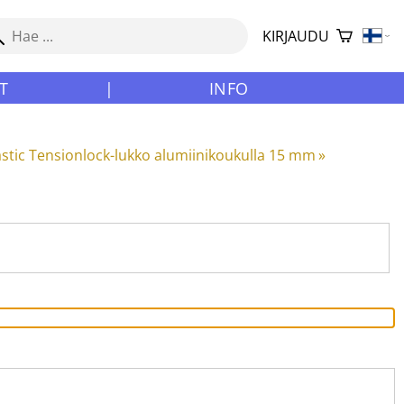
KIRJAUDU
T
|
INFO
stic Tensionlock-lukko alumiinikoukulla 15 mm
‪»