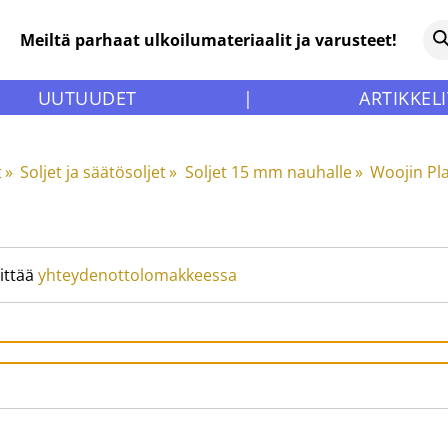
Meiltä parhaat ulkoilumateriaalit ja varusteet!
UUTUUDET
|
ARTIKKELI
t
‪»
Soljet ja säätösoljet
‪»
Soljet 15 mm nauhalle
‪»
Woojin Pla
ittää
yhteydenottolomakkeessa