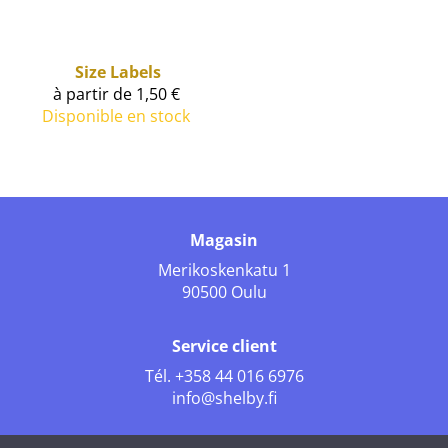
Size Labels
à partir de 1,50 €
Disponible en stock
Magasin
Merikoskenkatu 1
90500 Oulu
Service client
Tél.
+358 44 016 6976
info@shelby.fi