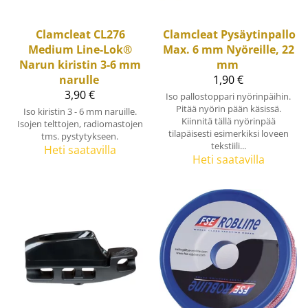
Clamcleat
CL276
Clamcleat
Pysäytinpallo
Medium Line-Lok®
Max. 6 mm Nyöreille, 22
Narun kiristin 3-6 mm
mm
narulle
1,90 €
3,90 €
Iso pallostoppari nyörinpäihin.
Pitää nyörin pään käsissä.
Iso kiristin 3 - 6 mm naruille.
Kiinnitä tällä nyörinpää
Isojen telttojen, radiomastojen
tilapäisesti esimerkiksi loveen
tms. pystytykseen.
tekstiili...
Heti saatavilla
Heti saatavilla