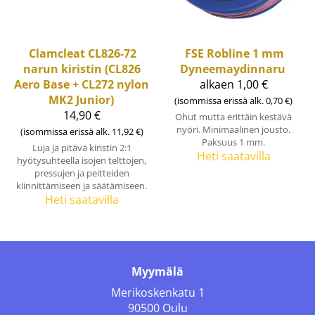
Clamcleat
CL826-72
FSE Robline
1 mm
narun kiristin (CL826
Dyneemaydinnaru
Aero Base + CL272 nylon
alkaen 1,00 €
MK2 Junior)
(isommissa erissä alk. 0,70 €)
14,90 €
Ohut mutta erittäin kestävä
nyöri. Minimaalinen jousto.
(isommissa erissä alk. 11,92 €)
Paksuus 1 mm.
Luja ja pitävä kiristin 2:1
Heti saatavilla
hyötysuhteella isojen telttojen,
pressujen ja peitteiden
kiinnittämiseen ja säätämiseen.
Heti saatavilla
Myymälä
Merikoskenkatu 1
90500 Oulu