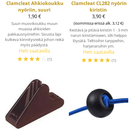
Clamcleat
Ahkiokoukku
Clamcleat
CL282 nyörin
nyöriin, suuri
kiristin
1,90 €
3,90 €
(isommissa erissä alk. 3,12 €)
Suuri muovikoukku muun
muassa ahkioiden
Kestävä ja pitävä kiristin 1 - 3 mm
pakkausnyöreihin. Sivusta läpi
narun kiristämiseen, silti helppo
kulkeva kiinnitysreikä johon reikä
löysätä. Telttoihin tarppeihin,
myös päädystä.
harjanaruihin ym.
Heti saatavilla
Heti saatavilla
☆
☆
☆
☆
☆
☆
☆
☆
☆
☆
(1)
(1)