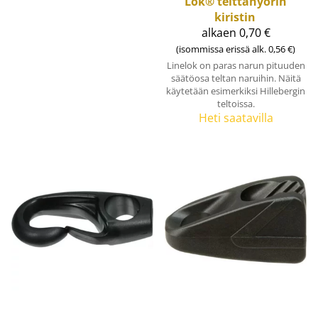
Lok® telttanyörin
kiristin
alkaen 0,70 €
(isommissa erissä alk. 0,56 €)
Linelok on paras narun pituuden
säätöosa teltan naruihin. Näitä
käytetään esimerkiksi Hillebergin
teltoissa.
Heti saatavilla