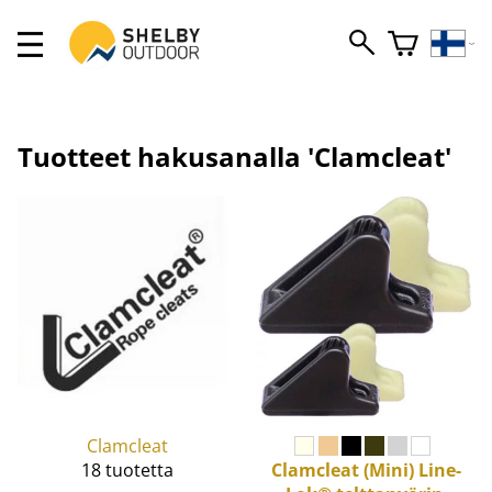
Tuotteet hakusanalla 'Clamcleat'
Clamcleat
18 tuotetta
Clamcleat
(Mini) Line-