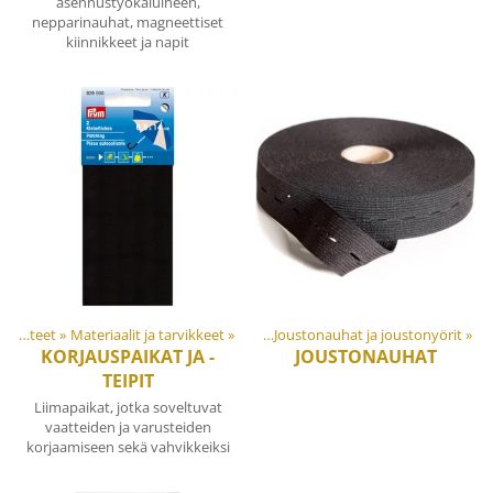
asennustyökaluineen,
nepparinauhat, magneettiset
kiinnikkeet ja napit
Tuotteet
Tuotteet
‪»
Materiaalit ja tarvikkeet
‪»
Materiaalit ja tarvikkeet
‪»
‪»
Joustonauhat ja joustonyörit
‪»
KORJAUSPAIKAT JA -
JOUSTONAUHAT
TEIPIT
Liimapaikat, jotka soveltuvat
vaatteiden ja varusteiden
korjaamiseen sekä vahvikkeiksi