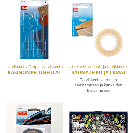
Materiaalit ja tarvikkeet
‪»
Ompelutarvikkeet
‪»
Tuotteet
‪»
Materiaalit ja tarvikkeet
‪»
KÄSINOMPELUNEULAT
SAUMATEIPIT JA LIIMAT
Tarvikkeet saumojen
tiivistämiseen ja kankaiden
liimaamiseen