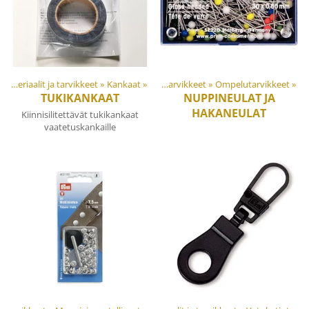
Materiaalit ja tarvikkeet
Tuotteet
‪»
‪»
Kankaat
‪»
Materiaalit ja tarvikkeet
‪»
Ompelutarvikkeet
‪»
TUKIKANKAAT
NUPPINEULAT JA
HAKANEULAT
Kiinnisilitettävät tukikankaat
vaatetuskankaille