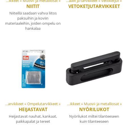
Materiaalit ja tarvikkeet
‪»
Muovi- ja metalliosat
Tuotteet
‪»
‪»
Materiaalit ja tarvikkeet
‪»
Vetoketjut
‪»
NIITIT
VETOKETJUTARVIKKEET
Niiteillä saadaan vahva liitos
paksuihin ja koviin
materiaaleihin, joiden ompelu on
hankalaa
Materiaalit ja tarvikkeet
Tuotteet
‪»
Ompelutarvikkeet
‪»
‪»
Materiaalit ja tarvikkeet
‪»
Muovi- ja metalliosat
‪»
HEIJASTAVAT
NYÖRILUKOT
Heijastavat nauhat, kankaat,
Nyörilukot miltei tilanteeseen
paikkapalat ja tereet
kuin tilanteeseen