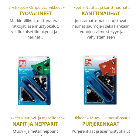
Materiaalit ja tarvikkeet
Tuotteet
‪»
Ompelutarvikkeet
‪»
‪»
Materiaalit ja tarvikkeet
‪»
Nauhat ja kanttinauhat
‪»
TYÖVÄLINEET
KANTTINAUHAT
Merkintäliidut, mittanauhat,
Joustamattomat ja joustavat
ratkojat, asennustyökalut,
nauhat saumojen sekä kankaan
vesiliukoiset liimakynät ja -
reunojen viimeistelyyn ja
nauhat...
vahvistamiseen
Materiaalit ja tarvikkeet
‪»
Tuotteet
Muovi- ja metalliosat
‪»
‪»
Materiaalit ja tarvikkeet
‪»
Muovi- ja metalliosat
‪»
NAPIT JA NEPPARIT
PURJERENKAAT
Muovi- ja metallinepparit
Purjerenkaat ja asennustyökalut